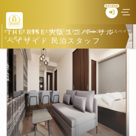
新規会員登録
ホーム
>
求人情報
>
大阪府
>
THE RISE 大阪ユニバーサルベイサ
THE RISE 大阪ユニバーサル
イド 民泊スタッフ
ベイサイド 民泊スタッフ