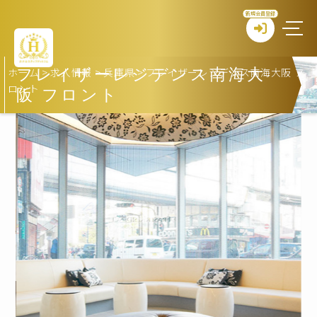
新規会員登録
ホーム
>
求人情報
>
兵庫県
>
フレイザーレジデンス南海大阪 フ
フレイザーレジデンス南海大
ロント
阪 フロント