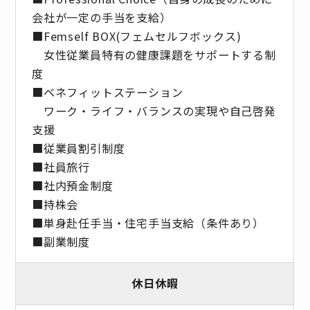
会社が⼀定の手当を支給）
■Femself BOX(フェムセルフボックス)
女性従業員特有の健康課題をサポートする制
度
■ベネフィットステーション
ワーク・ライフ・バランスの実現や自己啓発
支援
■従業員割引制度
■社員旅⾏
■社内預⾦制度
■持株会
■単身赴任手当・住宅手当支給（条件あり）
■副業制度
休日休暇