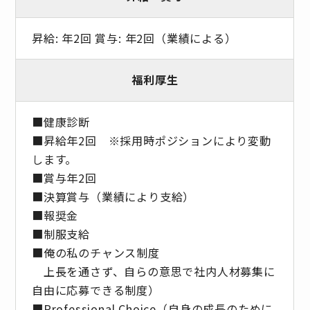
昇給: 年2回 賞与: 年2回（業績による）
福利厚生
■健康診断
■昇給年2回 ※採⽤時ポジションにより変動
します。
■賞与年2回
■決算賞与（業績により⽀給）
■報奨⾦
■制服支給
■俺の私のチャンス制度
上長を通さず、自らの意思で社内人材募集に
自由に応募できる制度）
■Professional Choice（自身の成長のために