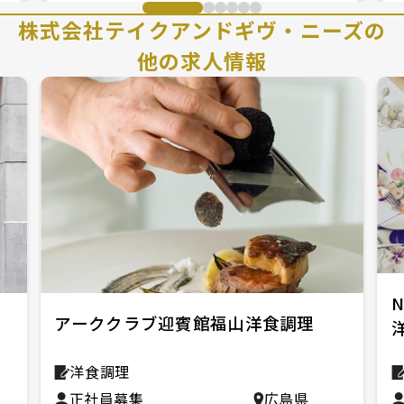
株式会社テイクアンドギヴ・ニーズの
他の求人情報
N
アーククラブ迎賓館福山洋食調理
洋食調理
正社員募集
広島県