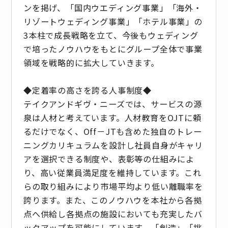
ンを掲げ、「国内ウエディング事業」「海外・
リゾートウェディング事業」「ホテル事業」の
3本柱で成長戦略を立て、今後もウェディング
で培ったノウハウをもとにグループ全体で事業
領域を戦略的に拡大していきます。
◆定着率の高さを誇る人事制度◆
テイクアンドギヴ・ニーズでは、サービスの源
泉は人材と考えています。人材教育をOJTに頼
るだけでなく、Off－JTも含めた独自のトレー
ニングカリキュラムを設計し社員自身がキャリ
アを選択できる制度や、表彰等の仕組みによ
り、高い従業員満足度を維持しています。これ
らの取り組みにより市場平均より低い離職率を
誇ります。また、このノウハウを本社から各拠
点へ供給し各拠点の施設においても充実したバ
ックアップを可能にしています。「創造」「挑