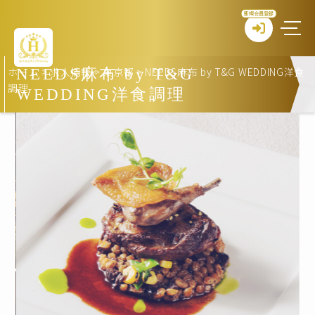
新規会員登録
ホーム
>
求人情報
>
東京都
>
NEEDS麻布 by T&G WEDDING洋食
NEEDS麻布 by T&G
調理
WEDDING洋食調理