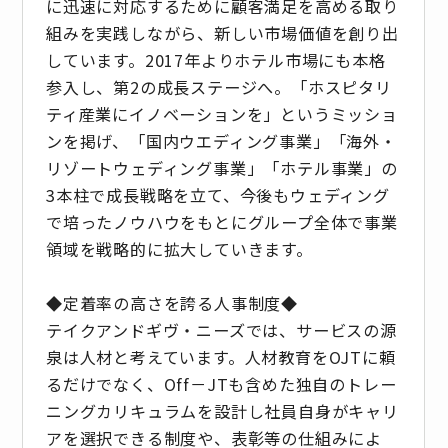
に迅速に対応するために顧客満足を高める取り
組みを実践しながら、新しい市場価値を創り出
しています。2017年よりホテル市場にも本格
参入し、第2の成長ステージへ。「ホスピタリ
ティ産業にイノベーションを」というミッショ
ンを掲げ、「国内ウエディング事業」「海外・
リゾートウェディング事業」「ホテル事業」の
3本柱で成長戦略を立て、今後もウェディング
で培ったノウハウをもとにグループ全体で事業
領域を戦略的に拡大していきます。
◆定着率の高さを誇る人事制度◆
テイクアンドギヴ・ニーズでは、サービスの源
泉は人材と考えています。人材教育をOJTに頼
るだけでなく、Off－JTも含めた独自のトレー
ニングカリキュラムを設計し社員自身がキャリ
アを選択できる制度や、表彰等の仕組みによ