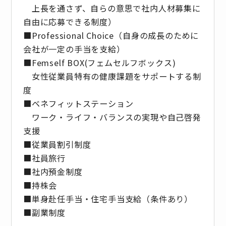
上長を通さず、自らの意思で社内人材募集に
自由に応募できる制度）
■Professional Choice（自身の成長のために
会社が⼀定の手当を支給）
■Femself BOX(フェムセルフボックス)
女性従業員特有の健康課題をサポートする制
度
■ベネフィットステーション
ワーク・ライフ・バランスの実現や自己啓発
支援
■従業員割引制度
■社員旅⾏
■社内預⾦制度
■持株会
■単身赴任手当・住宅手当支給（条件あり）
■副業制度