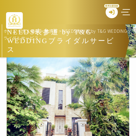
新規会員登録
ホーム
>
求人情報
>
東京都
>
NEEDS表参道 by T&G WEDDINGブ
NEEDS表参道 by T&G
ライダルサービス
WEDDINGブライダルサービ
ス