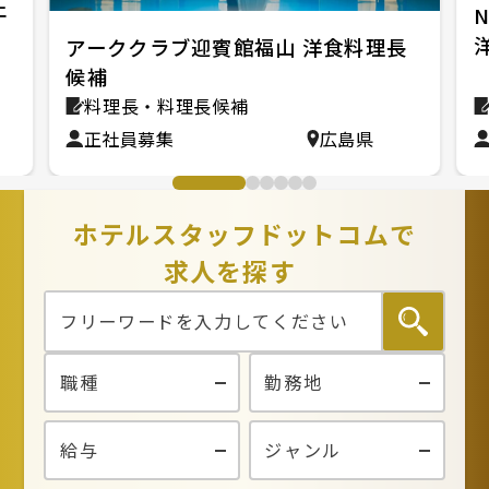
ェ
N
アーククラブ迎賓館福山 洋食料理長
候補
料理長・料理長候補
正社員募集
広島県
ホテルスタッフドットコムで
求人を探す