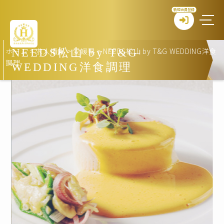
新規会員登録
ホーム
>
求人情報
>
愛媛県
>
NEEDS松山 by T&G WEDDING洋食
NEEDS松山 by T&G
調理
WEDDING洋食調理