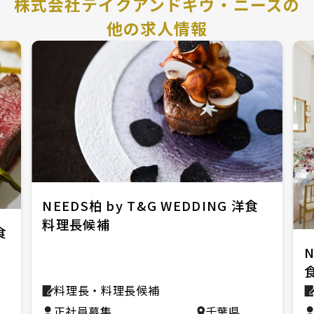
株式会社テイクアンドギヴ・ニーズの
他の求人情報
NEEDS柏 by T&G WEDDING 洋食
料理長候補
食
N
料理長・料理長候補
正社員募集
千葉県