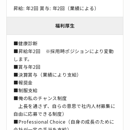
昇給: 年2回 賞与: 年2回（業績による）
福利厚生
■健康診断
■昇給年2回 ※採⽤時ポジションにより変動
します。
■賞与年2回
■決算賞与（業績により⽀給）
■報奨⾦
■制服支給
■俺の私のチャンス制度
上長を通さず、自らの意思で社内人材募集に
自由に応募できる制度）
■Professional Choice（自身の成長のために
会社が⼀定の手当を支給）