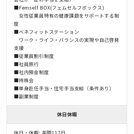
■Femself BOX(フェムセルフボックス)
女性従業員特有の健康課題をサポートする制
度
■ベネフィットステーション
ワーク・ライフ・バランスの実現や自己啓発
支援
■従業員割引制度
■社員旅⾏
■社内預⾦制度
■持株会
■単身赴任手当・住宅手当支給（条件あり）
■副業制度
休日休暇
休日・休暇: 年間117日