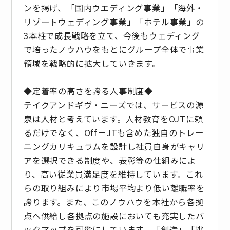
ンを掲げ、「国内ウエディング事業」「海外・
リゾートウェディング事業」「ホテル事業」の
3本柱で成長戦略を立て、今後もウェディング
で培ったノウハウをもとにグループ全体で事業
領域を戦略的に拡大していきます。
◆定着率の高さを誇る人事制度◆
テイクアンドギヴ・ニーズでは、サービスの源
泉は人材と考えています。人材教育をOJTに頼
るだけでなく、Off－JTも含めた独自のトレー
ニングカリキュラムを設計し社員自身がキャリ
アを選択できる制度や、表彰等の仕組みによ
り、高い従業員満足度を維持しています。これ
らの取り組みにより市場平均より低い離職率を
誇ります。また、このノウハウを本社から各拠
点へ供給し各拠点の施設においても充実したバ
ックアップを可能にしています。「創造」「挑