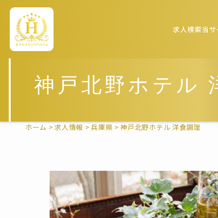
求人検索
当サ
神戸北野ホテル 
ホーム
>
求人情報
>
兵庫県
>
神戸北野ホテル 洋食調理