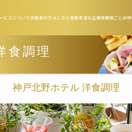
ービスについて
求職者の方はこちら
掲載希望の企業様
職種ごとの特
洋食調理
神戸北野ホテル 洋食調理