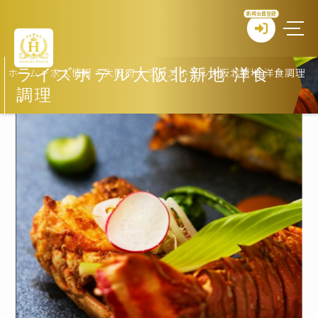
新規会員登録
ホーム
>
求人情報
>
大阪府
>
ライズホテル大阪北新地 洋食調理
ライズホテル大阪北新地 洋食
調理