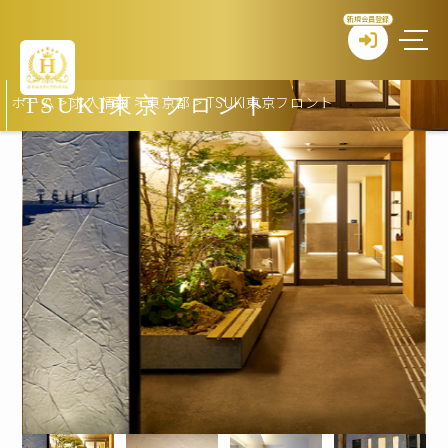
新規会員登録
ホーム
>
求人情報
>
東京都
>
TSUKI東京フロント
TSUKI東京フロント