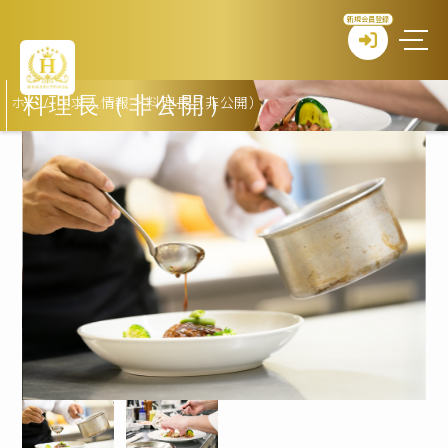
新規会員登録
ホーム
>
求人情報
>
料理長（非公開）
料理長（非公開）