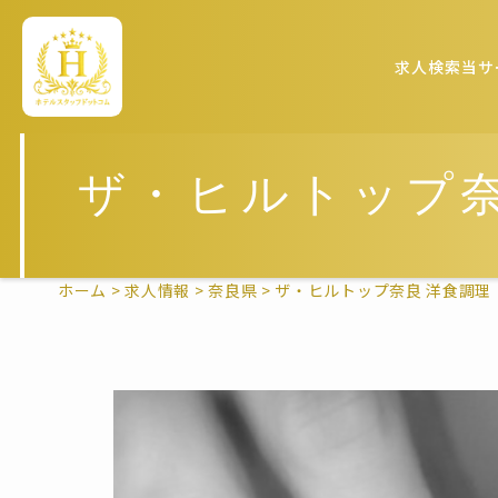
求人検索
当サ
ザ・ヒルトップ奈
ホーム
>
求人情報
>
奈良県
>
ザ・ヒルトップ奈良 洋食調理