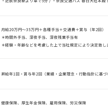
・近鉄奈良駅より車で5分 / ・奈良交通バス 春日大社本殿
月給20万円～35万円＋各種手当＋交通費＋賞与（年2回）
＊時間外手当、深夜手当、深夜残業手当有
＊経験・年齢などを考慮した上で当社規定により決定致し
昇給年1回・賞与年2回（業績・企業理念・行動指針に基づ
健康保険、厚生年金保険、雇用保険、労災保険