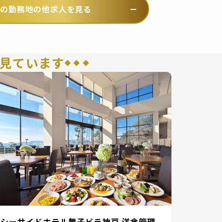
この勤務地の他求人を見る
見ています
シーサイドホテル舞子ビラ神戸 洋食管理
ザ・ウ