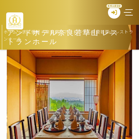
新規会員登録
ホーム
>
求人情報
>
奈良県
>
アンドホテル奈良若草山 レストラ
アンドホテル奈良若草山 レス
ンホール
トランホール