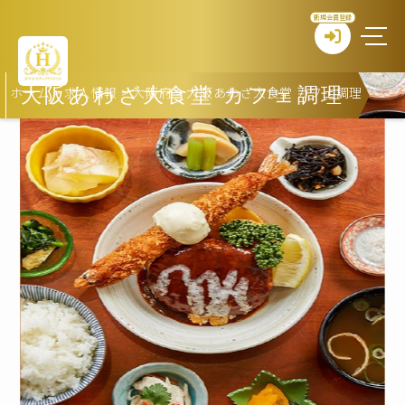
新規会員登録
ホーム
>
求人情報
>
大阪府
>
大阪あわざ大食堂 カフェ調理
大阪あわざ大食堂 カフェ調理