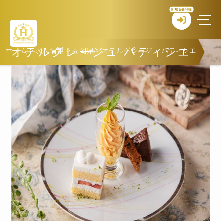
新規会員登録
ホーム
>
求人情報
>
福岡県
>
オテルグレージュ パティシエ
オテルグレージュ パティシエ