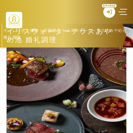
新規会員登録
ホーム
>
求人情報
>
奈良県
>
イリスウォーターテラスあやめ池
イリスウォーターテラスあや
婚礼調理
め池 婚礼調理