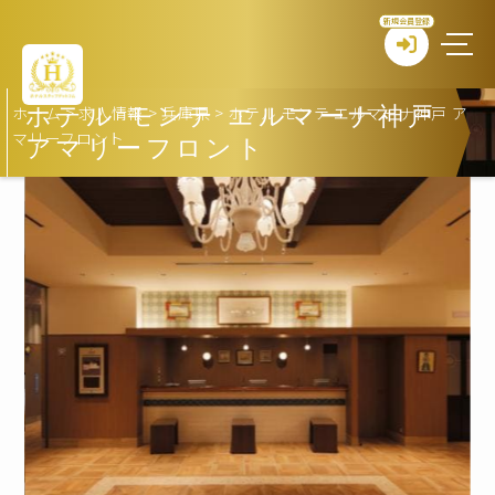
新規会員登録
ホーム
>
求人情報
>
兵庫県
>
ホテル モンテ エルマーナ神戸 ア
ホテル モンテ エルマーナ神戸
マリーフロント
アマリーフロント