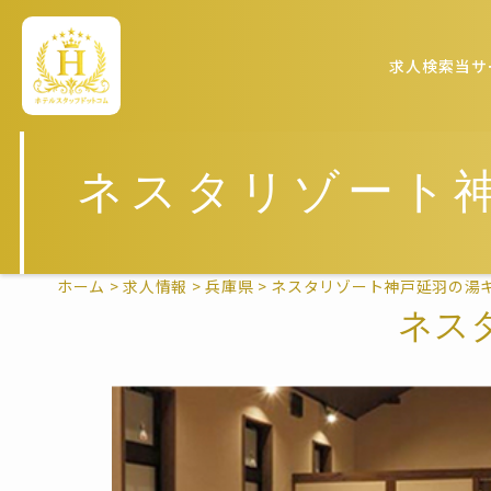
求人検索
当サ
ネスタリゾート
ホーム
>
求人情報
>
兵庫県
>
ネスタリゾート神戸延羽の湯
ネス