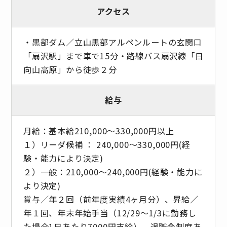
アクセス
・黒部ダム／立山黒部アルペンルートの玄関口
「扇沢駅」まで車で15分・路線バス扇沢線「日
向山高原」から徒歩２分
給与
月給：基本給210,000～330,000円以上
１）リーダ候補 ： 240,000〜330,000円(経
験・能力により決定)
２）一般：210,000〜240,000円(経験・能力に
より決定)
賞与／年２回（前年度実績4ヶ月分）、昇給／
年１回、年末年始手当（12/29～1/3に勤務し
た場合1日あたり7000円支給）、退職金制度あ