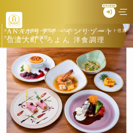
新規会員登録
ホーム
>
求人情報
>
長野県
>
ANAホリデイ・インリゾート信濃
ANAホリデイ・インリゾート
大町くろよん 洋食調理
信濃大町くろよん 洋食調理