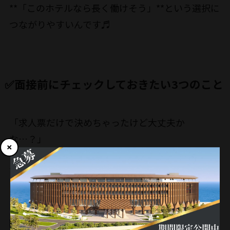
**「このホテルなら長く働けそう」**という選択に
つながりやすいんです♬
✅面接前にチェックしておきたい3つのこと
「求人票だけで決めちゃったけど大丈夫か
な…？」
そう不安な方は、
面接前にこの3つだけはチェックしておくと安心で
すよ☺️
1️⃣ どんな雰囲気のスタッフが多いか