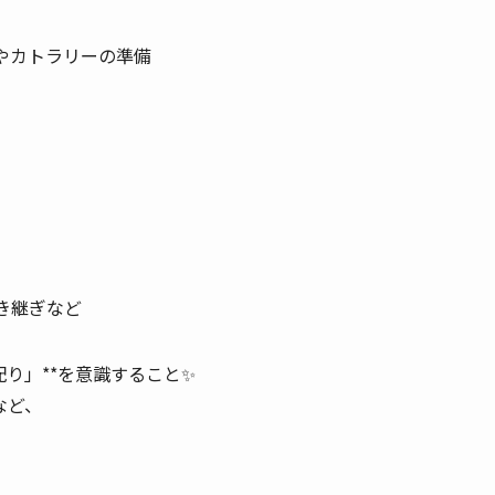
りやカトラリーの準備
き継ぎなど
配り」**を意識すること✨
など、