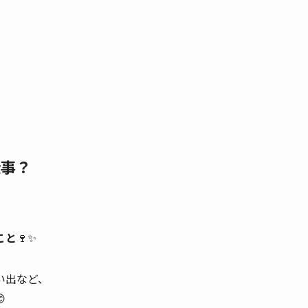
仕事？
こと
🍷✨
い出など、
