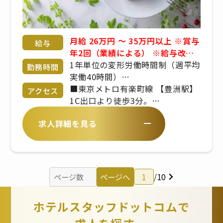
月給 26万円 〜 35万円以上 ※賞与
給与
年2回（業績による） ※給与改定
年1回 ※経験・年齢・能力考慮 応
1年単位の変形労働時間制（週平均
勤務時間
相談 昇給、業績賞与、交通費規定
実働40時間）
支給、社会保険完備、インセンテ
7:00〜22:00
■東京メトロ有楽町線 【豊洲駅】
アクセス
ィブ、役職手当、残業手当、深夜
※シフト制／実働時間は8時間程度
1C出口より徒歩3分。
勤務手当、休日出勤手当
※繁忙期、繁忙日（土日祝日）に
求人詳細を見る
よっては時間外勤務もあります。
■新交通ゆりかもめ 【豊洲駅】
※平日は10:00〜16:00（平均実働
豊洲公園方面出口より徒歩5分。
5〜6時間）などの勤務が可能
ページへ
1
/
10
ホテルスタッフドットコムで