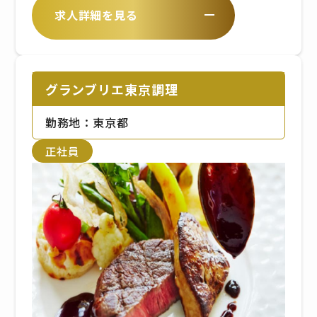
求人詳細を見る
よっては時間外勤務もあります。
■新交通ゆりかもめ 【豊洲駅】
※平日は10:00〜16:00（平均実働
豊洲公園方面出口より徒歩5分。
5〜6時間）などの勤務が可能
グランブリエ東京調理
勤務地：東京都
正社員