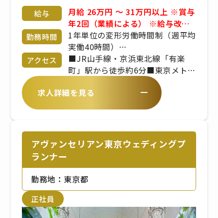
月給 26万円 〜 31万円以上 ※賞与
給与
年2回（業績による） ※給与改定
年1回 ※経験・年齢・能力考慮 応
1年単位の変形労働時間制（週平均
勤務時間
相談 昇給、業績賞与、交通費規定
実働40時間）
支給、社会保険完備、インセンテ
7:00〜22:00
■JR山手線・京浜東北線「有楽
アクセス
ィブ、役職手当、残業手当、深夜
※シフト制／実働時間は8時間程度
町」駅から徒歩約6分■東京メトロ
勤務手当、休日出勤手当
※繁忙期、繁忙日（土日祝日）に
有楽町線「銀座一丁目」駅から徒
求人詳細を見る
よっては時間外勤務もあります。
歩約3分。
※平日は10:00〜16:00（平均実働
5〜6時間）などの勤務が可能
アヴァンセリアン東京ウェディングプ
ランナー
勤務地：東京都
正社員