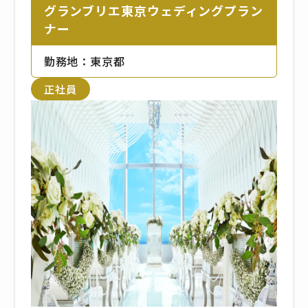
「新橋駅」JR・汐留側改札より徒
グランブリエ東京ウェディングプラン
歩3分。
ナー
■地下鉄 東京メトロ銀座線
「新橋駅」JR方面改札口より徒歩
勤務地：東京都
5分。
■ゆりかもめ
正社員
「汐留駅」東出口より徒歩2分。