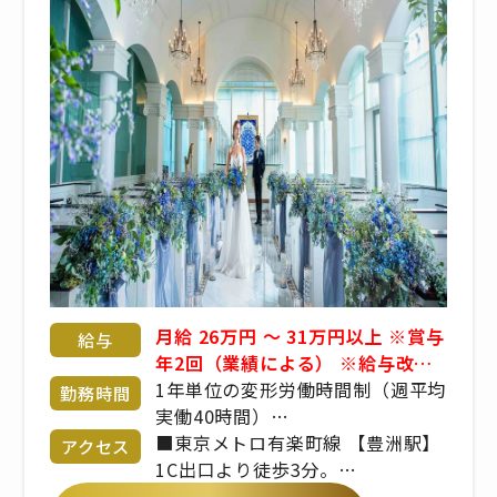
月給 26万円 〜 31万円以上 ※賞与
給与
年2回（業績による） ※給与改定
年1回 ※経験・年齢・能力考慮 応
1年単位の変形労働時間制（週平均
勤務時間
相談 昇給、業績賞与、交通費規定
実働40時間）
支給、社会保険完備、インセンテ
7:00〜22:00
■東京メトロ有楽町線 【豊洲駅】
アクセス
ィブ、役職手当、残業手当、深夜
※シフト制／実働時間は8時間程度
1C出口より徒歩3分。
勤務手当、休日出勤手当
※繁忙期、繁忙日（土日祝日）に