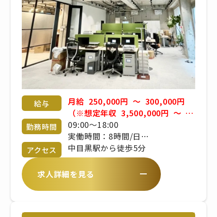
月給 250,000円 ～ 300,000円
給与
（※想定年収 3,500,000円 ～
4,200,000円） ※年齢、経験、今
09:00～18:00
勤務時間
までの年収により決定します。 ※
実働時間：8時間/日
経験により優遇 昇給あり 賞与あ
時間外労働：有
中目黒駅から徒歩5分
アクセス
り ※前年度実績2.00カ月分 【試
残業時間：月平均10時間程度
用期間】試用期間あり 試用期間の
求人詳細を見る
長さ：3ヶ月 雇用形態、給与は本
採用時と同じです。