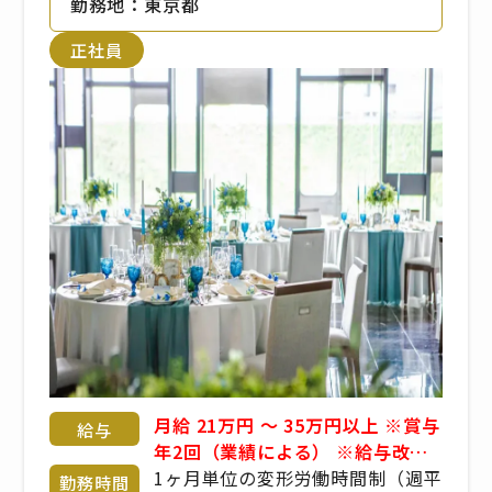
勤務地：東京都
5分。
■ゆりかもめ
正社員
「汐留駅」東出口より徒歩2分。
月給 21万円 〜 35万円以上 ※賞与
給与
年2回（業績による） ※給与改定
年2回 ※経験・年齢・能力考慮 応
1ヶ月単位の変形労働時間制（週平
勤務時間