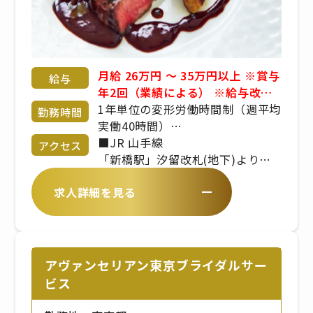
月給 26万円 〜 35万円以上 ※賞与
給与
年2回（業績による） ※給与改定
年1回 ※経験・年齢・能力考慮 応
1年単位の変形労働時間制（週平均
勤務時間
相談 昇給、業績賞与、交通費規定
実働40時間）
支給、社会保険完備、インセンテ
7:00〜22:00
■JR 山手線
アクセス
ィブ、役職手当、残業手当、深夜
※シフト制／実働時間は8時間程度
「新橋駅」汐留改札(地下)より徒
勤務手当、休日出勤手当
※繁忙期、繁忙日（土日祝日）に
歩4分。(地下通路が便利です)
求人詳細を見る
よっては時間外勤務もあります。
■地下鉄 都営大江戸線
※平日は10:00〜16:00（平均実働
「汐留駅」新橋駅方面出口より徒
5〜6時間）などの勤務が可能
歩1分。
■地下鉄 都営浅草線
「新橋駅」JR・汐留側改札より徒
アヴァンセリアン東京ブライダルサー
歩3分。
ビス
■地下鉄 東京メトロ銀座線
「新橋駅」JR方面改札口より徒歩