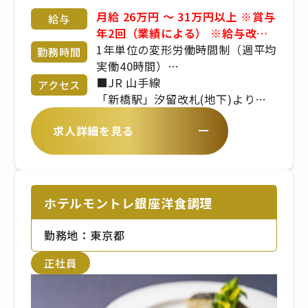
月給 26万円 〜 31万円以上 ※賞与
給与
年2回（業績による） ※給与改定
年1回 ※経験・年齢・能力考慮 応
1年単位の変形労働時間制（週平均
勤務時間
相談 昇給、業績賞与、交通費規定
実働40時間）
支給、社会保険完備、インセンテ
7:00〜22:00
■JR 山手線
アクセス
ィブ、役職手当、残業手当、深夜
※シフト制／実働時間は8時間程度
「新橋駅」汐留改札(地下)より徒
勤務手当、休日出勤手当
※繁忙期、繁忙日（土日祝日）に
歩4分。(地下通路が便利です)
求人詳細を見る
よっては時間外勤務もあります。
■地下鉄 都営大江戸線
※平日は10:00〜16:00（平均実働
「汐留駅」新橋駅方面出口より徒
5〜6時間）などの勤務が可能
歩1分。
■地下鉄 都営浅草線
「新橋駅」JR・汐留側改札より徒
ホテルモントレ銀座洋食調理
歩3分。
■地下鉄 東京メトロ銀座線
勤務地：東京都
「新橋駅」JR方面改札口より徒歩
正社員
5分。
■ゆりかもめ
「汐留駅」東出口より徒歩2分。