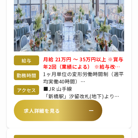
月給 21万円 〜 35万円以上 ※賞与
給与
年2回（業績による） ※給与改定
年2回 ※経験・年齢・能力考慮 応
1ヶ月単位の変形労働時間制（週平
勤務時間
相談 昇給、業績賞与、交通費規定
均実働40時間）
支給、社会保険完備、インセンテ
7:00〜22:00
■JR 山手線
アクセス
ィブ、役職手当、残業手当、深夜
※シフト制／実働時間は8時間程度
「新橋駅」汐留改札(地下)より徒
勤務手当、休日出勤手当
※繁忙期、繁忙日（土日祝日）に
歩4分。(地下通路が便利です)
求人詳細を見る
よっては時間外勤務もあります。
■地下鉄 都営大江戸線
※平日は10:00〜16:00（平均実働
「汐留駅」新橋駅方面出口より徒
5〜6時間）などの勤務が可能
歩1分。
■地下鉄 都営浅草線