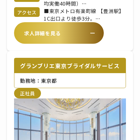
相談 昇給、業績賞与、交通費規定
均実働40時間）
支給、社会保険完備、インセンテ
7:00〜22:00
■東京メトロ有楽町線 【豊洲駅】
アクセス
ィブ、役職手当、残業手当、深夜
※シフト制／実働時間は8時間程度
1C出口より徒歩3分。
勤務手当、休日出勤手当
※繁忙期、繁忙日（土日祝日）に
求人詳細を見る
よっては時間外勤務もあります。
■新交通ゆりかもめ 【豊洲駅】
※平日は10:00〜16:00（平均実働
豊洲公園方面出口より徒歩5分。
5〜6時間）などの勤務が可能
グランブリエ東京ブライダルサービス
勤務地：東京都
正社員