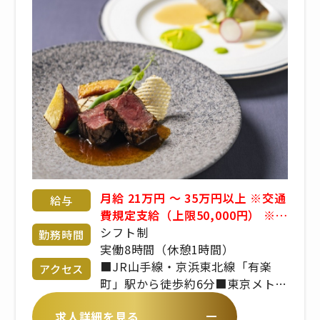
月給 21万円 〜 35万円以上 ※交通
給与
費規定支給（上限50,000円） ※賞
与2回（業績による） ※経験・年
シフト制
勤務時間
齢・能力考慮 応相談 ※昇給あり
実働8時間（休憩1時間）
■JR山手線・京浜東北線「有楽
アクセス
町」駅から徒歩約6分■東京メトロ
有楽町線「銀座一丁目」駅から徒
求人詳細を見る
歩約3分