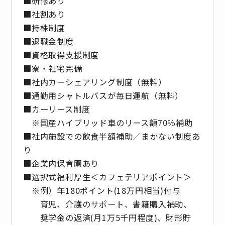
■研修あり
■社割あり
■持株制度
■退職金制度
■資格取得支援制度
■寮・社宅完備
■社内カーシェアリング制度（無料）
■通勤用シャトルバスが毎日運航（無料）
■カーリース制度
※国産ハイブリッド車のリース額70％補助
■社内施設での飲食半額補助／まかない制度あ
り
■企業内保育園あり
■選択式福利厚生＜カフェテリアポイント＞
※例）年180ポイント(18万円相当)付与
育児、介護のサポート、書籍購入補助、
奨学金の返済(月1万5千円程度)、財形貯