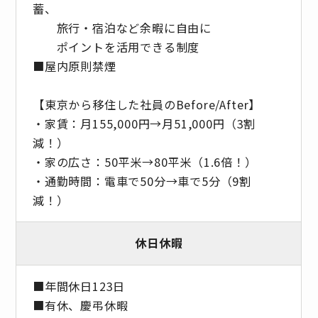
蓄、
旅行・宿泊など余暇に自由に
ポイントを活用できる制度
■屋内原則禁煙
【東京から移住した社員のBefore/After】
・家賃：月155,000円→月51,000円（3割
減！）
・家の広さ：50平米→80平米（1.6倍！）
・通勤時間：電車で50分→車で5分（9割
減！）
休日休暇
■年間休日123日
■有休、慶弔休暇