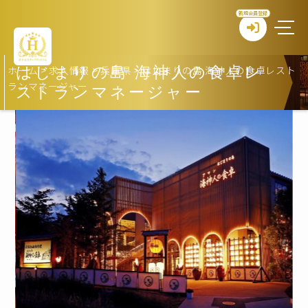
新規会員登録
ホーム
>
求人情報
>
兵庫県
>
はじまりの島 海神人の食卓レスト
はじまりの島 海神人の食卓レ
ランマネージャー
ストランマネージャー