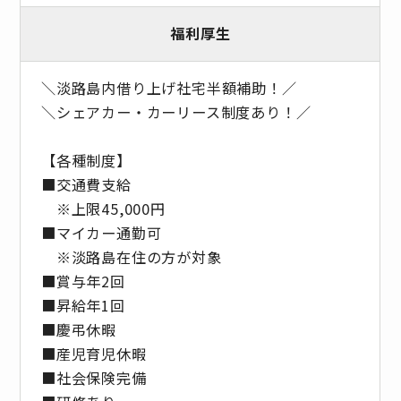
福利厚生
＼淡路島内借り上げ社宅半額補助！／
＼シェアカー・カーリース制度あり！／
【各種制度】
■交通費支給
※上限45,000円
■マイカー通勤可
※淡路島在住の方が対象
■賞与年2回
■昇給年1回
■慶弔休暇
■産児育児休暇
■社会保険完備