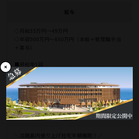
給与
◇月給35万円～49万円
◇年収500万円～650万円（本給＋管理職手当
＋賞与）
■昇給年1回
■賞与年2回
※年齢や経験を考慮のうえ、当社規定により決
定いたします
福利厚生
＼淡路島内借り上げ社宅半額補助！／