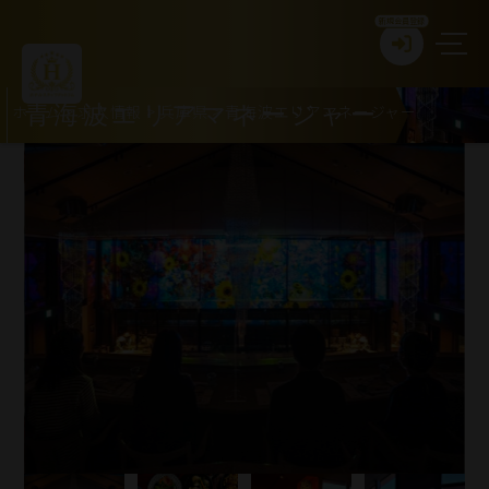
新規会員登録
ホーム
>
求人情報
>
兵庫県
>
青海波エリアマネージャー
青海波エリアマネージャー