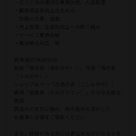
・エリア内の適切な業務分担、人員配置
・顧客満足度向上のための
計画の立案、推進
・売上管理、生産性向上への取り組み
・サービス業務全般
・緊急時の対応 等
青海波SEIKAIHAは
和食「青の舎（あおのや）」、洋食「海の舎
（うみのや）」
ショップ＆バー「古酒の舎（こしゅのや）」
劇場「波乗亭（なみのりてい）」からなる複合
施設
国生みの文化に触れ、旬の食材を活かした
お食事とお酒をご堪能ください
また、経験がある方には責任あるポジションを