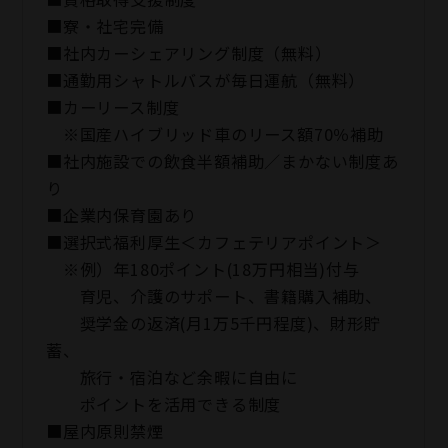
■寮・社宅完備
■社内カーシェアリング制度（無料）
■通勤用シャトルバスが毎日運航（無料）
■カーリース制度
※国産ハイブリッド車のリース額70％補助
■社内施設での飲食半額補助／まかない制度あ
り
■企業内保育園あり
■選択式福利厚生＜カフェテリアポイント＞
※例）年180ポイント(18万円相当)付与
育児、介護のサポート、書籍購入補助、
奨学金の返済(月1万5千円程度)、財形貯
蓄、
旅行・宿泊など余暇に自由に
ポイントを活用できる制度
■屋内原則禁煙