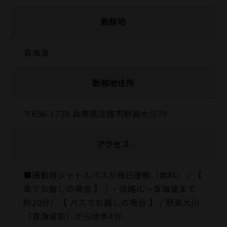
勤務地
青海波
勤務地住所
〒656-1723 兵庫県淡路市野島大川70
アクセス
■通勤用シャトルバスが毎日運航（無料） / 【
車でお越しの場合 】 / ・淡路IC～青海波まで
約20分）【 バスでお越しの場合 】 / 野島大川
［青海波前］から徒歩4分