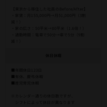
【東京から移住した社員のBefore/After】
・家賃：月155,000円→月51,000円（3割
減！）
・家の広さ：50平米→80平米（1.6倍！）
・通勤時間：電車で50分→車で5分（9割
減！）
休日休暇
■年間休日123日
■有休、慶弔休暇
■産児育児休暇
※カレンダー通りの休日数ですが、
シフトによって休日が異なります