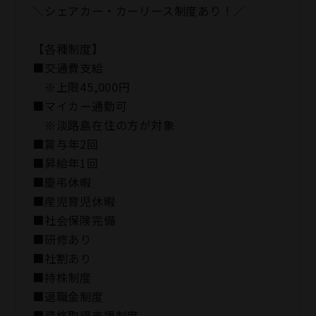
＼シェアカー・カーリース制度あり！／
【各種制度】
■交通費支給
※上限45,000円
■マイカー通勤可
※淡路島在住の方が対象
■賞与年2回
■昇給年1回
■慶弔休暇
■産児育児休暇
■社会保険完備
■研修あり
■社割あり
■持株制度
■退職金制度
■資格取得支援制度