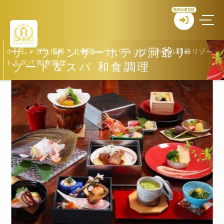
新規会員登録
ホーム
>
求人情報
>
北海道
>
ザ・ウィンザーホテル洞爺リゾー
ザ・ウィンザーホテル洞爺リ
ト＆スパ 和食調理
ゾート＆スパ 和食調理