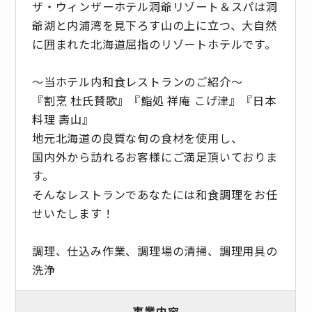
ザ・ウィンザーホテル洞爺リゾート＆スパは洞
爺湖と内浦湾を見下ろす山の上に立つ、大自然
に囲まれた北海道屈指のリゾートホテルです。
～当ホテル内和食レストランのご紹介～
『割烹 杜氏賛歌』『鮨処 祥庵 こげ津』『日本
料理 壽山』
地元北海道の良質な旬の食材を使用し、
国内外から訪れるお客様にご満足頂いておりま
す。
そんなレストランであなたには和食調理をお任
せいたします！
調理、仕込み作業、調理場の清掃、調理用具の
洗浄
事業内容