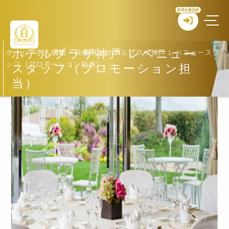
新規会員登録
ホーム
>
求人情報
>
兵庫県
>
ホテルプラザ神戸 レベニュースタ
ホテルプラザ神戸 レベニュー
ッフ（プロモーション担当）
スタッフ（プロモーション担
当）