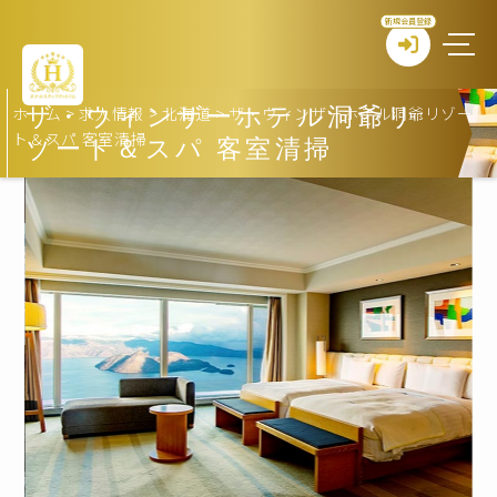
新規会員登録
ホーム
>
求人情報
>
北海道
>
ザ・ウィンザーホテル洞爺リゾー
ザ・ウィンザーホテル洞爺リ
ト＆スパ 客室清掃
ゾート＆スパ 客室清掃