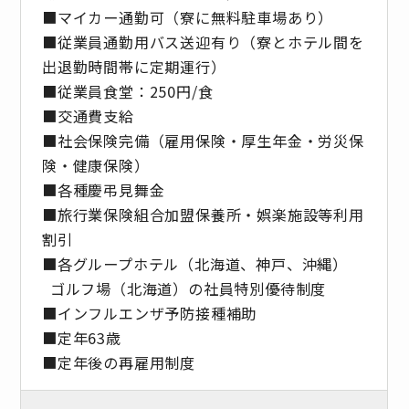
■マイカー通勤可（寮に無料駐車場あり）
■従業員通勤用バス送迎有り（寮とホテル間を
出退勤時間帯に定期運行）
■従業員食堂：250円/食
■交通費支給
■社会保険完備（雇用保険・厚生年金・労災保
険・健康保険）
■各種慶弔見舞金
■旅行業保険組合加盟保養所・娯楽施設等利用
割引
■各グループホテル（北海道、神戸、沖縄）
ゴルフ場（北海道）の社員特別優待制度
■インフルエンザ予防接種補助
■定年63歳
■定年後の再雇用制度