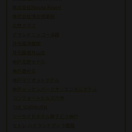
株式会社Pasona Resort
株式会社清交倶楽部
北野クラブ
グランドニッコー淡路
月光園鴻朧館
月光園游月山荘
神戸北野ホテル
神戸壺中天
神戸マリオットホテル
神戸メリケンパークオリエンタルホテル
コンフォートヒルズ六甲
THE SORAKUEN
シーサイドホテル舞子ビラ神戸
セトレ ハイランドヴィラ姫路