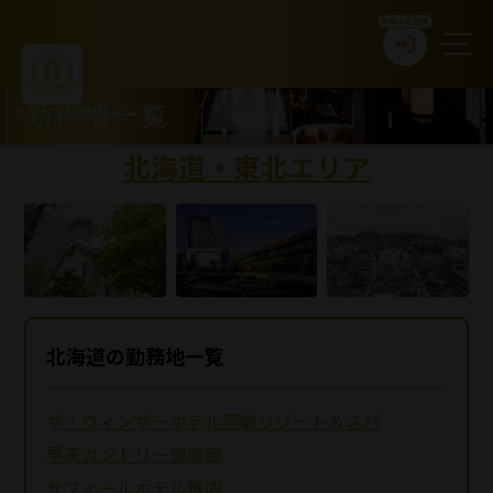
新規会員登録
ホーム
>
勤務地一覧
勤務地一覧
北海道・東北エリア
北海道の勤務地一覧
ザ・ウィンザーホテル洞爺リゾート＆スパ
早来カントリー倶楽部
サフィールホテル稚内