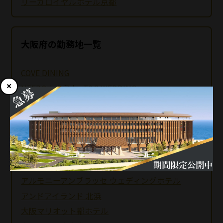
リーガロイヤルホテル京都
大阪府の勤務地一覧
COVE DINING
NEEDS中之島 by T&G WEDDING
NEEDS大阪本町 by T&G WEDDING
NEEDS心斎橋 by T&G WEDDING
アヴァンセリアン大阪
アゴーラ大阪守口
アゴーラリージェンシー大阪堺
アルモニーアンブラッセ ウェディングホテル
アンドアイランド 北浜
大阪マリオット都ホテル