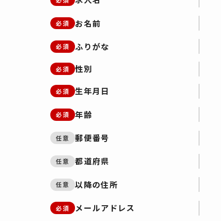
お名前
必須
ふりがな
必須
性別
必須
生年月日
必須
年齢
必須
郵便番号
任意
都道府県
任意
以降の住所
任意
メールアドレス
必須