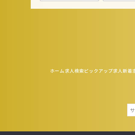
する業者に対して開
個人情報の安全
当社は、個人情報の
ご本人の照会
お客さまがご本人の
させていただきます
ホーム
求人検索
ピックアップ求人
新着
法令、規範の遵
当社は、保有する個
宜見直し、その改善