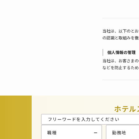
当社は、以下のとお
の認識と取組みを徹
個人情報の管理
当社は、お客さまの
などを防止するため
対策を実施し個人情
個人情報の利用
お客さまからお預か
や資料のご送付に利
ホテル
個人情報の第三
当社は、お客さまよ
者に開示いたしませ