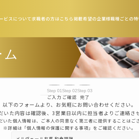
ービスについて
求職者の方はこちら
掲載希望の企業様
職種ごとの特
ーム
Step 01
Step 02
Step 03
ご入力
ご確認
完了
以下のフォームより、
お気軽にお問い合わせください。
だいた内容は確認後、
3営業日以内に担当者より
ご連絡さ
だいた個人情報は、ご本人の同意なく
第三者に提供することはご
※詳細は「個人情報の保護に関する事項」を
ご確認ください。