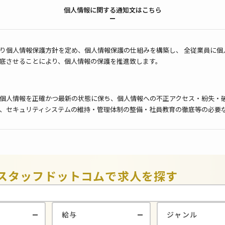
個人情報に関する通知文はこちら
り個人情報保護方針を定め、個人情報保護の仕組みを構築し、 全従業員に個
底させることにより、個人情報の保護を推進致します。
個人情報を正確かつ最新の状態に保ち、個人情報への不正アクセス・紛失・
、セキュリティシステムの維持・管理体制の整備・社員教育の徹底等の必要
報の厳重な管理を行ないます。
目的
りした個人情報は、当社からのご連絡や業務のご案内やご質問に対する回答
用いたします。
スタッフドットコムで
求人を探す
者への開示・提供の禁止
りお預かりした個人情報を適切に管理し、次のいずれかに該当する場合を除
ん。 お客さまの同意がある場合 お客さまが希望されるサービスを行なうた