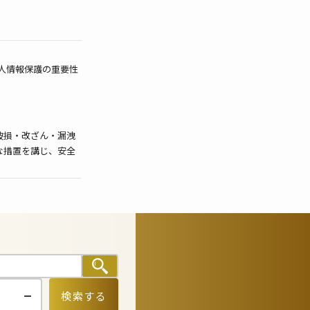
人情報保護の重要性
破損・改ざん・漏洩
な措置を講じ、安全
として、電子メール
き、個人情報を第三
検索する
めに当社が業務を委託