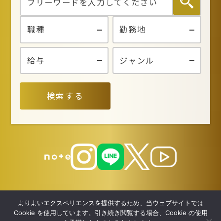
個人情報の利用目的
お客さまからお預かりした個人情報は、当社からのご
連絡や業務のご案内やご質問に対する回答として、電
子メールや資料のご送付に利用いたします。
個人情報の第三者への開示・提供の禁止
当社は、お客さまよりお預かりした個人情報を適切に
検索する
管理し、次のいずれかに該当する場合を除き、個人情
報を第三者に開示いたしません。 お客さまの同意が
ある場合 お客さまが希望されるサービスを行なうた
めに当社が業務を委託する業者に対して開示する場合
法令に基づき開示することが必要である場合
個人情報の安全対策
当社は、個人情報の正確性及び安全性確保のために、
よりよいエクスペリエンスを提供するため、当ウェブサイトでは
セキュリティに万全の対策を講じています。
Cookie を使用しています。引き続き閲覧する場合、Cookie の使用