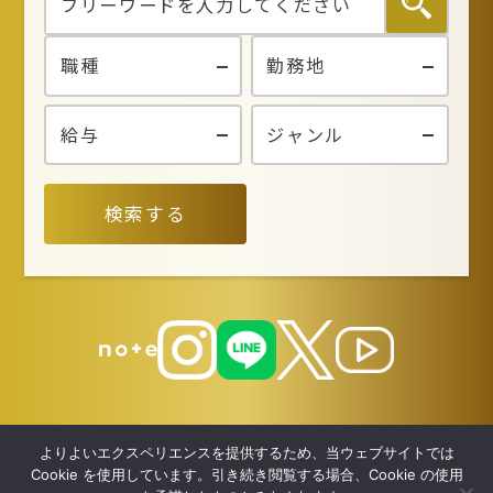
個人情報の利用目的
お客さまからお預かりした個人情報は、当社からのご
連絡や業務のご案内やご質問に対する回答として、電
子メールや資料のご送付に利用いたします。
個人情報の第三者への開示・提供の禁止
当社は、お客さまよりお預かりした個人情報を適切に
検索する
管理し、次のいずれかに該当する場合を除き、個人情
報を第三者に開示いたしません。 お客さまの同意が
ある場合 お客さまが希望されるサービスを行なうた
めに当社が業務を委託する業者に対して開示する場合
法令に基づき開示することが必要である場合
個人情報の安全対策
当社は、個人情報の正確性及び安全性確保のために、
よりよいエクスペリエンスを提供するため、当ウェブサイトでは
セキュリティに万全の対策を講じています。
Cookie を使用しています。引き続き閲覧する場合、Cookie の使用