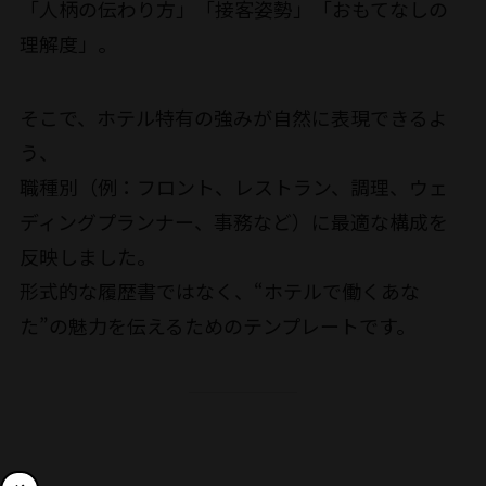
「人柄の伝わり方」「接客姿勢」「おもてなしの
理解度」。
そこで、ホテル特有の強みが自然に表現できるよ
う、
職種別（例：フロント、レストラン、調理、ウェ
ディングプランナー、事務など）に最適な構成を
反映しました。
形式的な履歴書ではなく、“ホテルで働くあな
た”の魅力を伝えるためのテンプレートです。