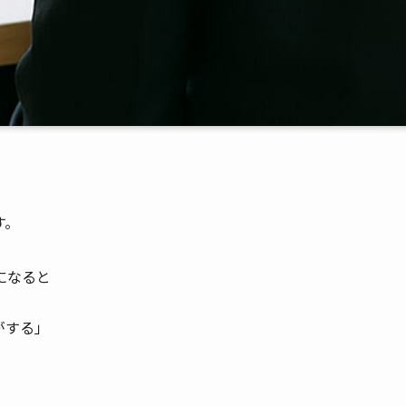
す。
になると
がする」