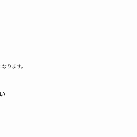
。
になります。
い
。