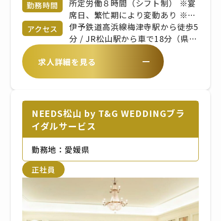
ルや経験を考慮し、決定します。
所定労働８時間（シフト制） ※宴
勤務時間
年収例：420万（入社3年） ＊経
席日、繁忙期により変動あり ※出
験・年齢などを考慮した上で当社
勤時間、勤務時間は、拠点により
伊予鉄道高浜線梅津寺駅から徒歩5
アクセス
規定により決定致します。
異なります
分 / JR松山駅から車で18分（県道
19号線沿い／松山港線）
求人詳細を見る
NEEDS松山 by T&G WEDDINGブラ
イダルサービス
勤務地：愛媛県
正社員