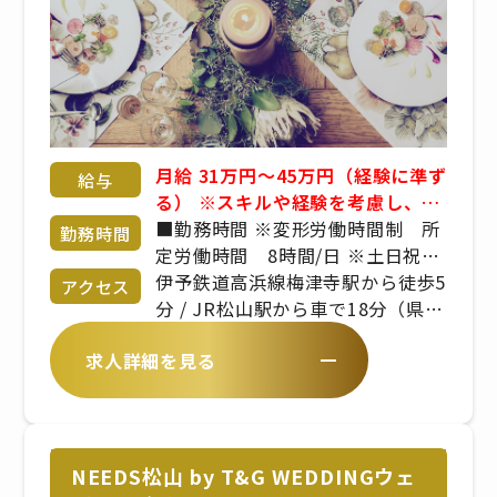
月給 31万円～45万円（経験に準ず
給与
る） ※スキルや経験を考慮し、決
定します。
■勤務時間 ※変形労働時間制 所
勤務時間
定労働時間 8時間/日 ※土日祝日
は運用上、休日とはなりません シ
伊予鉄道高浜線梅津寺駅から徒歩5
アクセス
フト制（休憩1時間） ※宴席日、
分 / JR松山駅から車で18分（県道
繁忙期により変動あり ※出勤時
19号線沿い／松山港線）
求人詳細を見る
間、勤務時間は、拠点により異な
ります
NEEDS松山 by T&G WEDDINGウェ