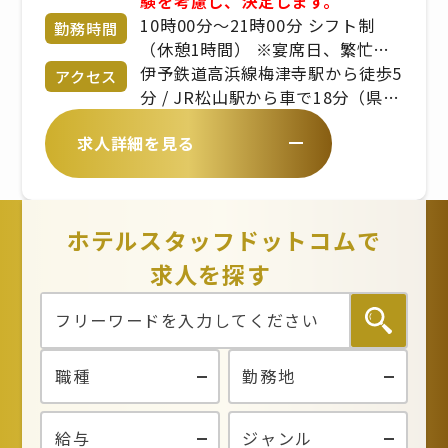
験を考慮し、決定します。
10時00分〜21時00分 シフト制
勤務時間
（休憩1時間） ※宴席日、繁忙期
により変動あり ※出勤時間、勤務
伊予鉄道高浜線梅津寺駅から徒歩5
アクセス
時間は、拠点により異なります
分 / JR松山駅から車で18分（県道
19号線沿い／松山港線）
求人詳細を見る
ホテルスタッフドットコムで
求人を探す