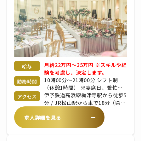
月給22万円～35万円 ※スキルや経
給与
験を考慮し、決定します。
10時00分〜21時00分 シフト制
勤務時間
（休憩1時間） ※宴席日、繁忙期
により変動あり ※出勤時間、勤務
伊予鉄道高浜線梅津寺駅から徒歩5
アクセス
時間は、拠点により異なります
分 / JR松山駅から車で18分（県道
19号線沿い／松山港線）
求人詳細を見る