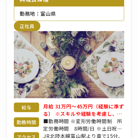
勤務地：富山県
正社員
月給 31万円～45万円（経験に準ず
給与
る） ※スキルや経験を考慮し、決
定します。
■勤務時間 ※変形労働時間制 所
勤務時間
定労働時間 8時間/日 ※土日祝日
は運用上、休日とはなりません シ
JR北陸本線富山駅より車で15分、
アクセス