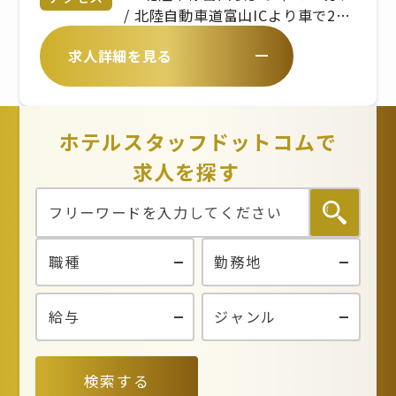
フト制（休憩1時間） ※宴席日、
/ 北陸自動車道富山ICより車で20
繁忙期により変動あり ※出勤時
分
求人詳細を見る
間、勤務時間は、拠点により異な
ります
ホテルスタッフドットコムで
求人を探す
検索する