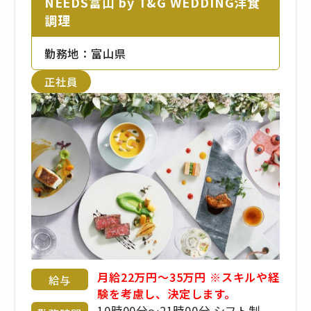
NEEDS富山 by T&G WEDDING洋食
調理
勤務地：富山県
正社員
月給22万円～35万円 ※スキルや経
給与
験を考慮し、決定します。
10時00分〜21時00分 シフト制