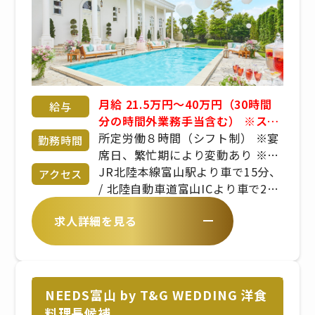
月給 21.5万円～40万円（30時間
給与
分の時間外業務手当含む） ※スキ
ルや経験を考慮し、決定します。
所定労働８時間（シフト制） ※宴
勤務時間
年収例：420万（入社3年） ＊経
席日、繁忙期により変動あり ※出
験・年齢などを考慮した上で当社
勤時間、勤務時間は、拠点により
JR北陸本線富山駅より車で15分、
アクセス
規定により決定致します。
異なります
/ 北陸自動車道富山ICより車で20
分
求人詳細を見る
NEEDS富山 by T&G WEDDING 洋食
料理長候補