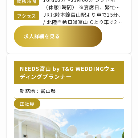
勤務時間
（休憩1時間） ※宴席日、繁忙期
により変動あり ※出勤時間、勤務
JR北陸本線富山駅より車で15分、
アクセス
時間は、拠点により異なります
/ 北陸自動車道富山ICより車で20
分
求人詳細を見る
NEEDS富山 by T&G WEDDINGウェ
ディングプランナー
勤務地：富山県
正社員