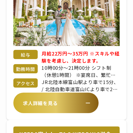
月給22万円～35万円 ※スキルや経
給与
験を考慮し、決定します。
10時00分〜21時00分 シフト制
勤務時間
（休憩1時間） ※宴席日、繁忙期
により変動あり ※出勤時間、勤務
JR北陸本線富山駅より車で15分、
アクセス
時間は、拠点により異なります
/ 北陸自動車道富山ICより車で20
分
求人詳細を見る