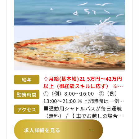
♢月給(基本給)21.5万円～42万円
給与
以上（御経験スキルに応ず） ※残
業手当は別途支給です。 ※詳細は
①（例）8:00～16:00 ②（例）
勤務時間
備考欄をご覧ください。 ■昇給年
13:00～21:00 ※上記時間は一例。
1回 ■賞与年2回 ※年齢や経験を
実働8時間、休憩1時間の勤務形
■通勤用シャトルバスが毎日運航
アクセス
考慮のうえ、当社規定により決定
態。 ※曜日・日数・時間は変わる
（無料） / 【 車でお越しの場合 】
いたします
場合あり ※休日勤務・残業・早出
/ ・淡路IC～県道31号線（15分）
求人詳細を見る
をお願いする場合あり
/ ・北淡IC～県道31号線（10分）
【 バスでお越しの場合 】 / ミエレ