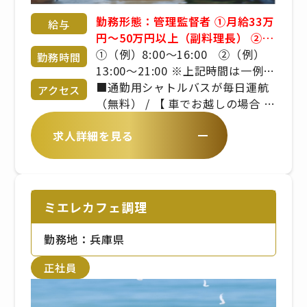
勤務形態：管理監督者 ①月給33万
給与
円～50万円以上（副料理長） ②月
給37.5万円～60万円以上（料理
①（例）8:00～16:00 ②（例）
勤務時間
長） ※料理長、副料理長の場合は
13:00～21:00 ※上記時間は一例。
上記想定です。 ただしスキル・御
実働8時間、休憩1時間の勤務形
■通勤用シャトルバスが毎日運航
アクセス
経験によってご提示額は変動致し
態。 ※曜日・日数・時間は変わる
（無料） / 【 車でお越しの場合 】
ます。 ※残業手当は別途支給で
場合あり ※休日勤務・残業・早出
/ ・淡路IC～県道31号線（15分）
求人詳細を見る
す。 ※詳細は備考欄をご覧くださ
をお願いする場合あり"
/ ・北淡IC～県道31号線（10分）
い。 ■昇給年1回 ■賞与年2回 ※
【 バスでお越しの場合 】 / ミエレ
年齢や経験を考慮のうえ、当社規
オーシャンテラスから徒歩１分
定により決定いたします
ミエレカフェ調理
勤務地：兵庫県
正社員