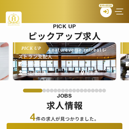
新規会員登録
PICK UP
ピックアップ求人
PICK UP
THE PASONA natureverse retreatレ
T
ストラン支配人
料飲責任者
正社員募集
兵庫県
JOBS
求人情報
4
件の求人が見つかりました。