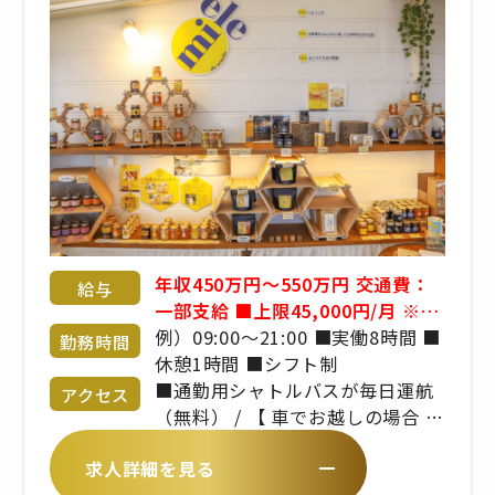
年収450万円～550万円 交通費：
給与
一部支給 ■上限45,000円/月 ※マ
イカー通勤は淡路島在住の方のみ
例）09:00～21:00 ■実働8時間 ■
勤務時間
許可 ◇月給28～41万円 ◇年収
休憩1時間 ■シフト制
450～550万円（月給＋管理職手当
■通勤用シャトルバスが毎日運航
アクセス
＋賞与） ■昇給年1回 ■賞与年2
（無料） / 【 車でお越しの場合 】
回 ※年齢や経験を考慮のうえ、当
/ ・淡路IC～県道31号線（15分）
求人詳細を見る
社規定により決定いたします
/ ・北淡IC～県道31号線（10分）