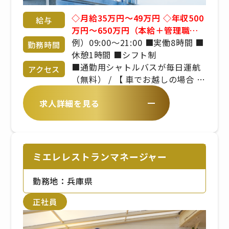
◇月給35万円～49万円 ◇年収500
給与
万円～650万円（本給＋管理職手
当＋賞与） ■昇給年1回 ■賞与年
例）09:00～21:00 ■実働8時間 ■
勤務時間
2回 ※年齢や経験を考慮のうえ、
休憩1時間 ■シフト制
当社規定により決定いたします
■通勤用シャトルバスが毎日運航
アクセス
（無料） / 【 車でお越しの場合 】
/ ・淡路IC～県道31号線（15分）
求人詳細を見る
/ ・北淡IC～県道31号線（10分）
【 バスでお越しの場合 】 / ミエレ
オーシャンテラスから徒歩１分
ミエレレストランマネージャー
勤務地：兵庫県
正社員