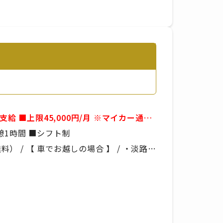
例）09:00～21:00 ■実働8時間 ■休憩1時間 ■シフト制
 / 【 車でお越しの場合 】 / ・淡路IC
しの場合 】 / 野島大川［青海波前］から