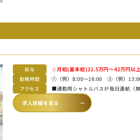
♢月給(基本給)21.5万円～42万円以上（御
給与
途支給です。 ※詳細は備考欄をご覧ください。 ■昇給年1回 
①（例）8:00～16:00 ②（例）13:00～21:00 ※上記時
勤務時間
齢や経験を考慮のうえ、当社規定に
間、休憩1時間の勤務形態。 ※曜日・日数・時間は変わる場合あり ※休日勤
■通勤用シャトルバスが毎日運航（無料）
アクセス
務・残業・早出をお願いする場合あ
～青海波まで約20分）【 バスでお越
求人詳細を見る
徒歩4分