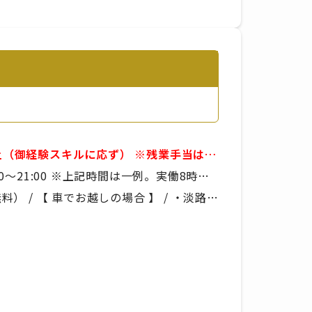
経験スキルに応ず） ※残業手当は別
■賞与年2回 ※年
間は一例。実働8時
より決定いたします
 / 【 車でお越しの場合 】 / ・淡路IC
り
しの場合 】 / 野島大川［青海波前］から