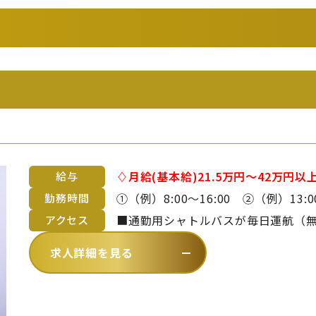
♢月給(基本給)21.5万円～42万円以上（御
給与
途支給です。 ※詳細は備考欄をご覧ください。 ■昇給年1回 
①（例）8:00～16:00 ②（例）13:00～21:00 ※上記時
勤務時間
齢や経験を考慮のうえ、当社規定に
間、休憩1時間の勤務形態。 ※曜日・日数・時間は変わる場合あり ※休日勤
■通勤用シャトルバスが毎日運航（無料）
アクセス
務・残業・早出をお願いする場合あ
～青海波まで約20分）【 バスでお越
求人詳細を見る
徒歩4分