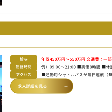
年収450万円～550万円 交通費：一部支給 ■上限45,000円/月 ※マイカー通勤
給与
は淡路島在住の方のみ許可 ◇月給28～41万円 ◇年収450～550万円（月給＋管
勤務時間
理職手当＋賞与） ■昇給年1回 ■賞与年2回 ※年齢や経験を考慮のうえ、当社
■通勤用シャトルバスが毎日運航（無料）
アクセス
規定により決定いたします
～青海波まで約20分）【 バスでお越
求人詳細を見る
徒歩4分