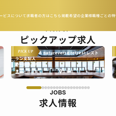
ービスについて
求職者の方はこちら
掲載希望の企業様
職種ごとの特
PICK UP
ピックアップ求人
PICK UP
THE PASONA natureverse retreatレスト
ラン支配人
料飲責任者
正社員募集
兵庫県
JOBS
求人情報