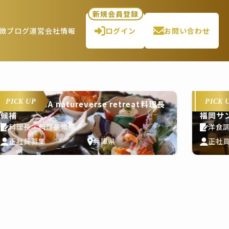
新規会員登録
徴
ブログ
運営会社情報
ログイン
お問い合わせ
PICK UP
PICK 
THE PASONA natureverse retreat料理長
候補
福岡サ
料理長・料理長候補
洋食
正社員募集
兵庫県
正社