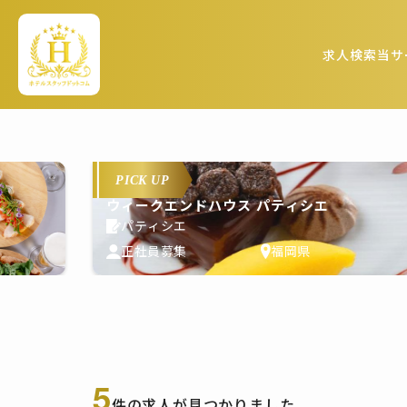
求人検索
当サ
PICK UP
ウィークエンドハウス パティシエ
パティシエ
正社員募集
福岡県
5
件の求人が見つかりました。