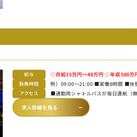
◇月給35万円～49万円 ◇年収500
給与
■昇給年1回 ■賞与年2回 ※年齢や経験を考慮のうえ、当社規定により決定い
勤務時間
たします
■通勤用シャトルバスが毎日運航（無料）
アクセス
～青海波まで約20分）【 バスでお越
求人詳細を見る
徒歩4分