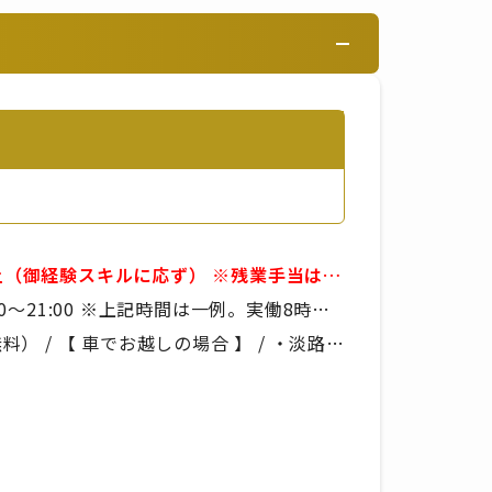
経験スキルに応ず） ※残業手当は別
■賞与年2回 ※年
間は一例。実働8時
より決定いたします
 / 【 車でお越しの場合 】 / ・淡路IC
り
しの場合 】 / 野島大川［青海波前］から