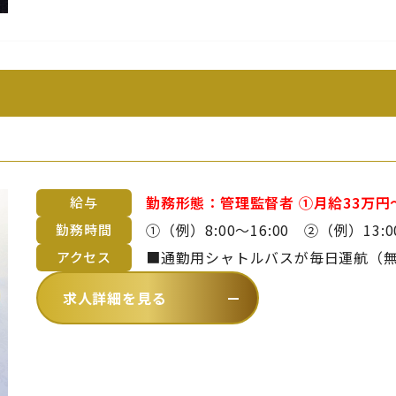
勤務形態：管理監督者 ①月給33万円～50万円以上（副料理長） ②月給37.5万
給与
円～60万円以上（料理長） ※料理長、副料理長の場合は上記想定です。 ただ
①（例）8:00～16:00 ②（例）13:00～21:00 ※上記時
勤務時間
しスキル・御経験によってご提示額は変動致します。 
間、休憩1時間の勤務形態。 ※曜日・日数・時間は変わる場合あり ※休日勤
■通勤用シャトルバスが毎日運航（無料）
アクセス
す。 ※詳細は備考欄をご覧ください。 ■昇給年1回 ■賞与年2回 ※年齢や
務・残業・早出をお願いする場合あ
～青海波まで約20分）【 バスでお越
求人詳細を見る
を考慮のうえ、当社規定により決定
徒歩4分