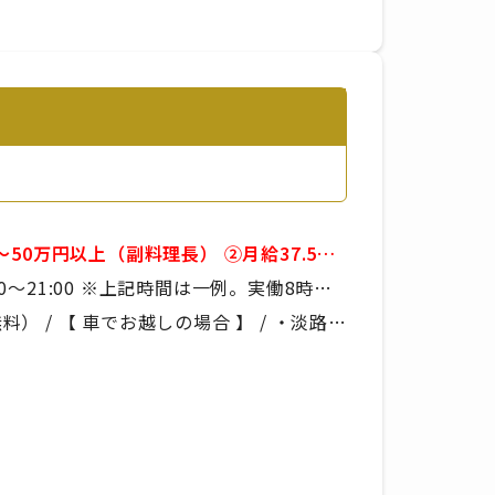
間は一例。実働8時
※残業手当は別途支給で
 / 【 車でお越しの場合 】 / ・淡路IC
経験
り
しの場合 】 / 野島大川［青海波前］から
いたします