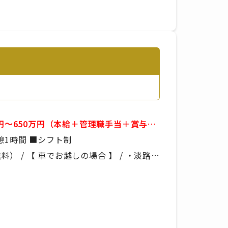
万円～650万円（本給＋管理職手当＋賞与）
例）09:00～21:00 ■実働8時間 ■休憩1時間 ■シフト制
 / 【 車でお越しの場合 】 / ・淡路IC
しの場合 】 / 野島大川［青海波前］から