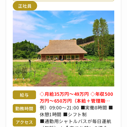
正社員
◇月給35万円～49万円 ◇年収500
給与
万円～650万円（本給＋管理職手
当＋賞与） ■昇給年1回 ■賞与年
例）09:00～21:00 ■実働8時間 ■
勤務時間
2回 ※年齢や経験を考慮のうえ、
休憩1時間 ■シフト制
当社規定により決定いたします
■通勤用シャトルバスが毎日運航
アクセス