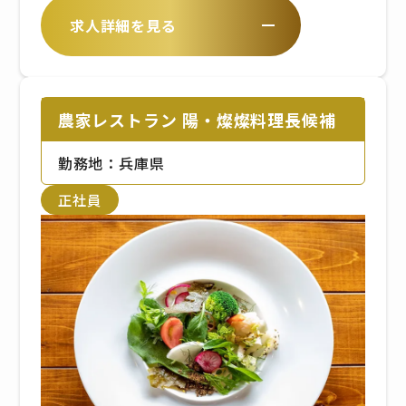
考慮のうえ、当社規定により決定
しの場合 】
求人詳細を見る
いたします
農家レストラン 陽・燦燦から徒歩
約1分
農家レストラン 陽・燦燦料理長候補
勤務地：兵庫県
正社員