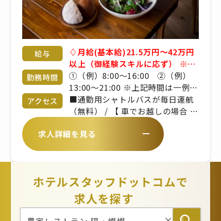
♢月給(基本給)21.5万円～42万円
給与
以上（御経験スキルに応ず） ※残
業手当は別途支給です。 ※詳細は
①（例）8:00～16:00 ②（例）
勤務時間
備考欄をご覧ください。 ■昇給年
13:00～21:00 ※上記時間は一例。
1回 ■賞与年2回 ※年齢や経験を
実働8時間、休憩1時間の勤務形
■通勤用シャトルバスが毎日運航
アクセス
考慮のうえ、当社規定により決定
態。 ※曜日・日数・時間は変わる
（無料） / 【 車でお越しの場合 】
いたします
場合あり ※休日勤務・残業・早出
/ ・淡路IC～約20分）【 バスでお
求人詳細を見る
をお願いする場合あり
越しの場合 】 / あわ神あわ姫バ
ス Awaji Nature Lab & Resort
から徒歩約1分
ホテルスタッフドットコムで
求人を探す