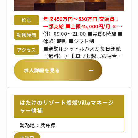
年収450万円～550万円 交通費：
給与
一部支給 ■上限45,000円/月 ※マ
イカー通勤は淡路島在住の方のみ
例）09:00～21:00 ■実働8時間 ■
勤務時間
許可 ◇月給28～41万円 ◇年収
休憩1時間 ■シフト制
450～550万円（月給＋管理職手当
■通勤用シャトルバスが毎日運航
アクセス
＋賞与） ■昇給年1回 ■賞与年2
（無料） / 【 車でお越しの場合 】
回 ※年齢や経験を考慮のうえ、当
/ ・淡路IC～約20分）【 バスでお
求人詳細を見る
社規定により決定いたします
越しの場合 】 / あわ神あわ姫バ
ス Awaji Nature Lab & Resort
から徒歩約1分
はたけのリゾート燦燦Villaマネージ
ャー候補
勤務地：兵庫県
正社員