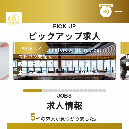
新規会員登録
PICK UP
ピックアップ求人
PICK UP
THE PASONA natureverse retreatレ
T
ストラン支配人
料飲責任者
正社員募集
兵庫県
JOBS
求人情報
5
件の求人が見つかりました。