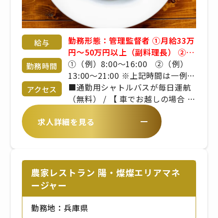
勤務形態：管理監督者 ①月給33万
給与
円～50万円以上（副料理長） ②月
給37.5万円～60万円以上（料理
①（例）8:00～16:00 ②（例）
勤務時間
長） ※料理長、副料理長の場合は
13:00～21:00 ※上記時間は一例。
上記想定です。 ただしスキル・御
実働8時間、休憩1時間の勤務形
■通勤用シャトルバスが毎日運航
アクセス
経験によってご提示額は変動致し
態。 ※曜日・日数・時間は変わる
（無料） / 【 車でお越しの場合 】
ます。 ※残業手当は別途支給で
場合あり ※休日勤務・残業・早出
/ ・淡路IC～約20分）【 バスでお
求人詳細を見る
す。 ※詳細は備考欄をご覧くださ
をお願いする場合あり
越しの場合 】 / あわ神あわ姫バ
い。 ■昇給年1回 ■賞与年2回 ※
ス Awaji Nature Lab & Resort
年齢や経験を考慮のうえ、当社規
から徒歩約1分
定により決定いたします
農家レストラン 陽・燦燦エリアマネ
ージャー
勤務地：兵庫県