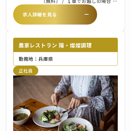
（無料） / 【 車でお越しの場合 】
/ ・淡路IC～約20分）【 バスでお
求人詳細を見る
越しの場合 】 / あわ神あわ姫バ
ス Awaji Nature Lab & Resort
から徒歩約1分
農家レストラン 陽・燦燦調理
勤務地：兵庫県
正社員