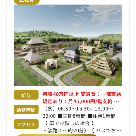
月収40万円以上 交通費：一部支給
給与
規定あり：月45,000円/迄支給 マ
イカー通勤可 ※淡路島在住の方
（例）06:30～15:30、13:00～
勤務時間
が対象 ◇年収500～600万円（月
22:00 ■実働8時間 ■休憩1時間 ■
給＋管理職手当＋賞与） ■昇給年
シフト制
【 車でお越しの場合 】
アクセス
1回 ■賞与年2回 ※年齢や経験を
・淡路IC～約20分）【 バスでお越