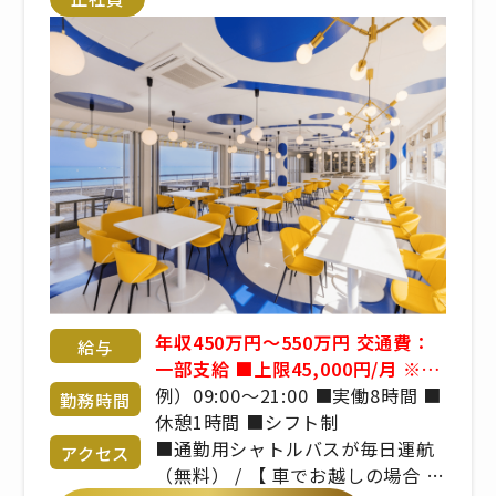
年収450万円～550万円 交通費：
給与
一部支給 ■上限45,000円/月 ※マ
イカー通勤は淡路島在住の方のみ
例）09:00～21:00 ■実働8時間 ■
勤務時間
許可 ◇月給28～41万円 ◇年収
休憩1時間 ■シフト制
450～550万円（月給＋管理職手当
■通勤用シャトルバスが毎日運航
アクセス
＋賞与） ■昇給年1回 ■賞与年2
（無料） / 【 車でお越しの場合 】