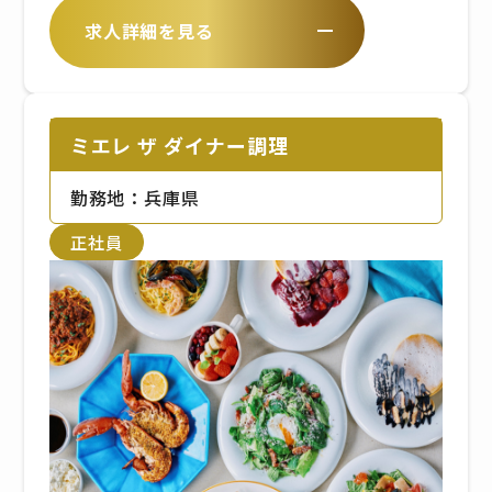
回 ※年齢や経験を考慮のうえ、当
/ ・淡路IC～中村まで約20分）【
求人詳細を見る
社規定により決定いたします
バスでお越しの場合 】 / あわ神あ
わ姫バス「中村」から徒歩2分
ミエレ ザ ダイナー調理
勤務地：兵庫県
正社員