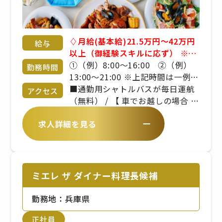
♢月給(基本給)21.5万円～42万円
給与
以上（御経験スキルに応ず） ※残
業手当は別途支給です。 ※詳細は
①（例）8:00～16:00 ②（例）
勤務時間
備考欄をご覧ください。 ■昇給年
13:00～21:00 ※上記時間は一例。
1回 ■賞与年2回 ※年齢や経験を
実働8時間、休憩1時間の勤務形
■通勤用シャトルバスが毎日運航
アクセス
考慮のうえ、当社規定により決定
態。 ※曜日・日数・時間は変わる
（無料） / 【 車でお越しの場合 】
いたします
場合あり ※休日勤務・残業・早出
/ ・淡路IC～中村まで約20分）【
求人詳細を見る
をお願いする場合あり
バスでお越しの場合 】 / あわ神あ
わ姫バス「中村」から徒歩2分
ミエレ ザ ダイナー料理長候補
勤務地：兵庫県
正社員