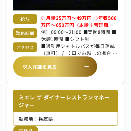
◇月給35万円～49万円 ◇年収500
給与
万円～650万円（本給＋管理職手
当＋賞与） ■昇給年1回 ■賞与年
例）09:00～21:00 ■実働8時間 ■
勤務時間
2回 ※年齢や経験を考慮のうえ、
休憩1時間 ■シフト制
当社規定により決定いたします
■通勤用シャトルバスが毎日運航
アクセス
（無料） / 【 車でお越しの場合 】
/ ・淡路IC～中村まで約20分）【
求人詳細を見る
バスでお越しの場合 】 / あわ神あ
わ姫バス「中村」から徒歩2分
ミエレ ザ ダイナーレストランマネー
ジャー
勤務地：兵庫県
正社員