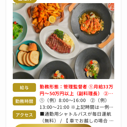
勤務形態：管理監督者 ①月給33万
給与
円～50万円以上（副料理長） ②月
給37.5万円～60万円以上（料理
①（例）8:00～16:00 ②（例）
勤務時間
長） ※料理長、副料理長の場合は
13:00～21:00 ※上記時間は一例。
上記想定です。 ただしスキル・御
実働8時間、休憩1時間の勤務形
■通勤用シャトルバスが毎日運航
アクセス
経験によってご提示額は変動致し
態。 ※曜日・日数・時間は変わる
（無料） / 【 車でお越しの場合 】