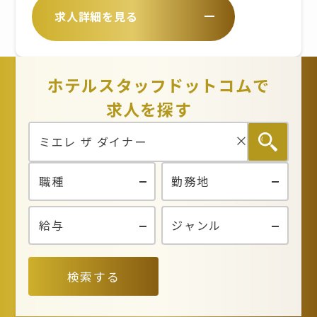
ます。 ※残業手当は別途支給で
場合あり ※休日勤務・残業・早出
/ ・淡路IC～中村まで約20分）【
求人詳細を見る
す。 ※詳細は備考欄をご覧くださ
をお願いする場合あり
バスでお越しの場合 】 / あわ神あ
い。 ■昇給年1回 ■賞与年2回 ※
わ姫バス「中村」から徒歩2分
年齢や経験を考慮のうえ、当社規
定により決定いたします
ホテルスタッフドットコムで
求人を探す
検索する