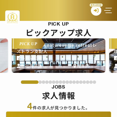
新規会員登録
PICK UP
ピックアップ求人
PICK UP
THE PASONA natureverse retreatレ
T
ストラン支配人
料飲責任者
正社員募集
兵庫県
JOBS
求人情報
4
件の求人が見つかりました。