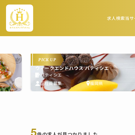
求人検索
当サ
PICK UP
ウィークエンドハウス パティシエ
パティシエ
正社員募集
福岡県
5
件の求人が見つかりました。