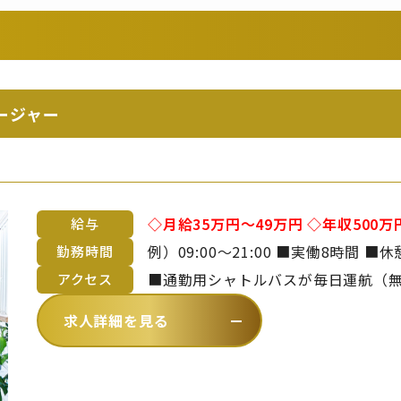
ージャー
◇月給35万円～49万円 ◇年収500
給与
■昇給年1回 ■賞与年2回 ※年齢や経験を考慮のうえ、当社規定により決定い
勤務時間
たします
■通勤用シャトルバスが毎日運航（無料）
アクセス
～中村まで約20分）【 バスでお越し
求人詳細を見る
ら徒歩2分