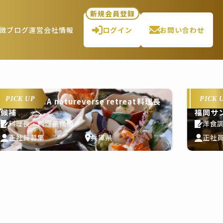
新規会員登録
徴
ブログ
運営会社情報
ログイン
お問い合わせ
PICK UP
PICK 
THE PASONA natureverse retreat料理長
候補
福岡サ
料理長・料理長候補
洋食
正社員募集
兵庫県
正社