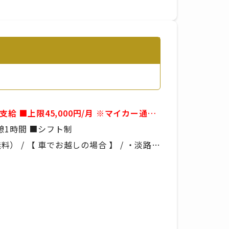
例）09:00～21:00 ■実働8時間 ■休憩1時間 ■シフト制
 / 【 車でお越しの場合 】 / ・淡路IC
の場合 】 / あわ神あわ姫バス「中村」か