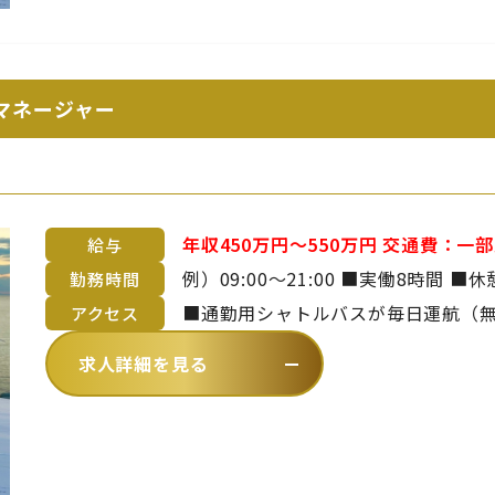
マネージャー
年収450万円～550万円 交通費：一部支給 ■上限45,000円/月 ※マイカー通勤
給与
は淡路島在住の方のみ許可 ◇月給28～41万円 ◇年収450～550万円（月給＋管
勤務時間
理職手当＋賞与） ■昇給年1回 ■賞与年2回 ※年齢や経験を考慮のうえ、当社
■通勤用シャトルバスが毎日運航（無料）
アクセス
規定により決定いたします
～中村まで約20分）【 バスでお越し
求人詳細を見る
ら徒歩2分