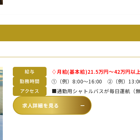
♢月給(基本給)21.5万円～42万円以上（御
給与
途支給です。 ※詳細は備考欄をご覧ください。 ■昇給年1回 
①（例）8:00～16:00 ②（例）13:00～21:00 ※上記時
勤務時間
齢や経験を考慮のうえ、当社規定に
間、休憩1時間の勤務形態。 ※曜日・日数・時間は変わる場合あり ※休日勤
■通勤用シャトルバスが毎日運航（無料）
アクセス
務・残業・早出をお願いする場合あ
～中村まで約20分）【 バスでお越し
求人詳細を見る
ら徒歩2分