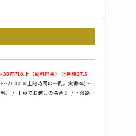
間は一例。実働8時
※残業手当は別途支給で
 / 【 車でお越しの場合 】 / ・淡路IC
経験
り
の場合 】 / あわ神あわ姫バス「中村」か
いたします