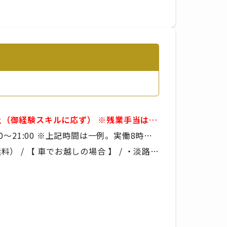
経験スキルに応ず） ※残業手当は別
■賞与年2回 ※年
間は一例。実働8時
より決定いたします
 / 【 車でお越しの場合 】 / ・淡路IC
り
の場合 】 / あわ神あわ姫バス「中村」か