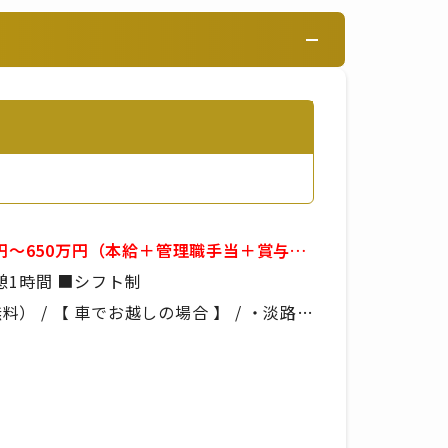
万円～650万円（本給＋管理職手当＋賞与）
例）09:00～21:00 ■実働8時間 ■休憩1時間 ■シフト制
 / 【 車でお越しの場合 】 / ・淡路IC
の場合 】 / あわ神あわ姫バス「中村」か