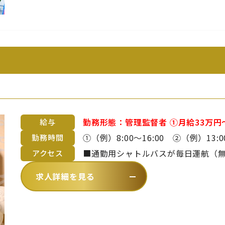
勤務形態：管理監督者 ①月給33万円～50万円以上（副料理長） ②月給37.5万
給与
円～60万円以上（料理長） ※料理長、副料理長の場合は上記想定です。 ただ
①（例）8:00～16:00 ②（例）13:00～21:00 ※上記時
勤務時間
しスキル・御経験によってご提示額は変動致します。 
間、休憩1時間の勤務形態。 ※曜日・日数・時間は変わる場合あり ※休日勤
■通勤用シャトルバスが毎日運航（無料）
アクセス
す。 ※詳細は備考欄をご覧ください。 ■昇給年1回 ■賞与年2回 ※年齢や
務・残業・早出をお願いする場合あ
～中村まで約20分）【 バスでお越し
求人詳細を見る
を考慮のうえ、当社規定により決定
ら徒歩2分