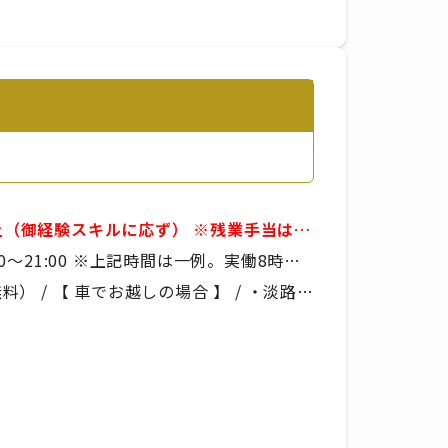
経験スキルに応ず） ※残業手当は別
■賞与年2回 ※年
間は一例。実働8時
より決定いたします
 / 【 車でお越しの場合 】 / ・淡路IC
り
の場合 】 / あわ神あわ姫バス「中村」か