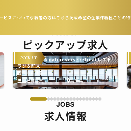
ービスについて
求職者の方はこちら
掲載希望の企業様
職種ごとの特
PICK UP
ピックアップ求人
PICK UP
THE PASONA natureverse retreatレスト
ラン支配人
料飲責任者
正社員募集
兵庫県
JOBS
求人情報