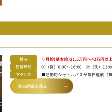
♢月給(基本給)21.5万円～42万円以上（御
給与
途支給です。 ※詳細は備考欄をご覧ください。 ■昇給年1回 
①（例）8:00～16:00 ②（例）13:00～21:00 ※上記時
勤務時間
齢や経験を考慮のうえ、当社規定に
間、休憩1時間の勤務形態。 ※曜日・日数・時間は変わる場合あり ※休日勤
■通勤用シャトルバスが毎日運航（無料）
アクセス
務・残業・早出をお願いする場合あ
～中村まで約20分）【 バスでお越し
求人詳細を見る
ら徒歩2分