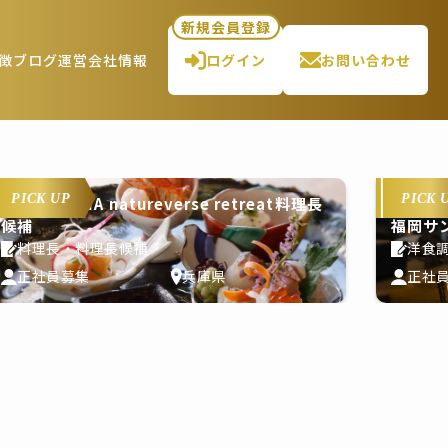
新規会員登録
徴
ブログ
運営会社情報
ログイン
お問い合わせ
PICK UP
PICK 
THE PASONA natureverse retreat料理長
候補
福岡サ
料理長・料理長候補
洋食
正社員募集
兵庫県
正社