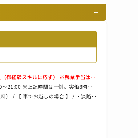
経験スキルに応ず） ※残業手当は別
■賞与年2回 ※年
間は一例。実働8時
より決定いたします
 / 【 車でお越しの場合 】 / ・淡路IC
り
の場合 】 / あわ神あわ姫バス「平林」か