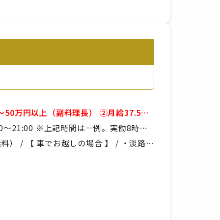
間は一例。実働8時
※残業手当は別途支給で
 / 【 車でお越しの場合 】 / ・淡路IC
経験
り
の場合 】 / あわ神あわ姫バス「平林」か
いたします