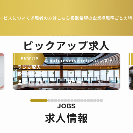
ービスについて
求職者の方はこちら
掲載希望の企業様
職種ごとの特
PICK UP
ピックアップ求人
PICK UP
THE PASONA natureverse retreatレスト
ラン支配人
料飲責任者
正社員募集
兵庫県
JOBS
求人情報