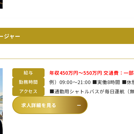
ージャー
年収450万円～550万円 交通費：一部支給 ■上限45,000円/月 ※マイカー通勤
給与
は淡路島在住の方のみ許可 ◇月給28～41万円 ◇年収450～550万円（月給＋管
勤務時間
理職手当＋賞与） ■昇給年1回 ■賞与年2回 ※年齢や経験を考慮のうえ、当社
■通勤用シャトルバスが毎日運航（無料）
アクセス
規定により決定いたします
～平林まで約20分）【 バスでお越し
求人詳細を見る
ら徒歩1分