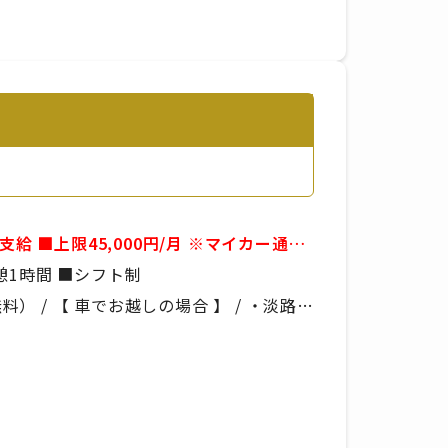
例）09:00～21:00 ■実働8時間 ■休憩1時間 ■シフト制
 / 【 車でお越しの場合 】 / ・淡路IC
の場合 】 / あわ神あわ姫バス「平林」か