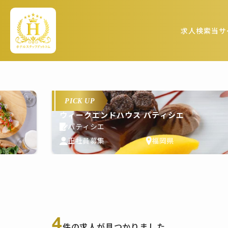
求人検索
当サ
PICK UP
ウィークエンドハウス パティシエ
パティシエ
正社員募集
福岡県
4
件の求人が見つかりました。