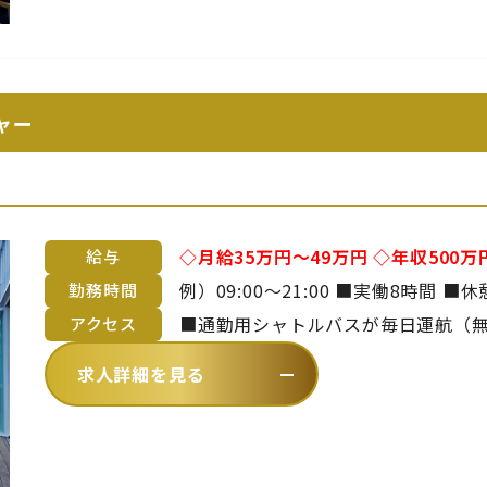
ャー
◇月給35万円～49万円 ◇年収500
給与
■昇給年1回 ■賞与年2回 ※年齢や経験を考慮のうえ、当社規定により決定い
勤務時間
たします
■通勤用シャトルバスが毎日運航（無料）
アクセス
～平林まで約20分）【 バスでお越し
求人詳細を見る
ら徒歩1分