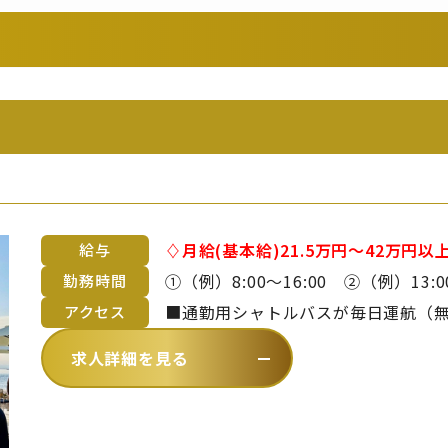
♢月給(基本給)21.5万円～42万円以上（御
給与
途支給です。 ※詳細は備考欄をご覧ください。 ■昇給年1回 
①（例）8:00～16:00 ②（例）13:00～21:00 ※上記時
勤務時間
齢や経験を考慮のうえ、当社規定に
間、休憩1時間の勤務形態。 ※曜日・日数・時間は変わる場合あり ※休日勤
■通勤用シャトルバスが毎日運航（無料）
アクセス
務・残業・早出をお願いする場合あ
～平林まで約20分）【 バスでお越し
求人詳細を見る
ら徒歩1分