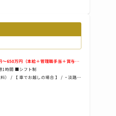
万円～650万円（本給＋管理職手当＋賞与）
例）09:00～21:00 ■実働8時間 ■休憩1時間 ■シフト制
 / 【 車でお越しの場合 】 / ・淡路IC
の場合 】 / あわ神あわ姫バス「平林」か