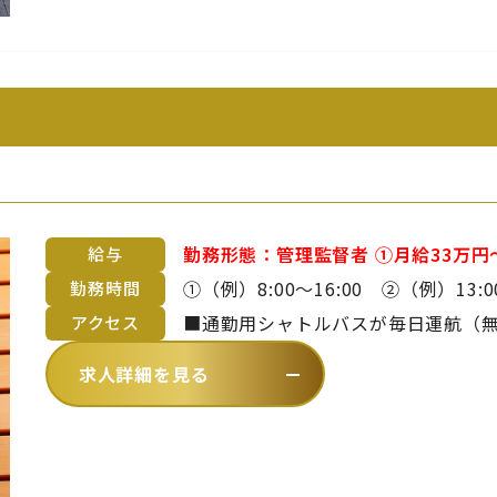
勤務形態：管理監督者 ①月給33万円～50万円以上（副料理長） ②月給37.5万
給与
円～60万円以上（料理長） ※料理長、副料理長の場合は上記想定です。 ただ
①（例）8:00～16:00 ②（例）13:00～21:00 ※上記時
勤務時間
しスキル・御経験によってご提示額は変動致します。 
間、休憩1時間の勤務形態。 ※曜日・日数・時間は変わる場合あり ※休日勤
■通勤用シャトルバスが毎日運航（無料）
アクセス
す。 ※詳細は備考欄をご覧ください。 ■昇給年1回 ■賞与年2回 ※年齢や
務・残業・早出をお願いする場合あ
～平林まで約20分）【 バスでお越し
求人詳細を見る
を考慮のうえ、当社規定により決定
ら徒歩1分